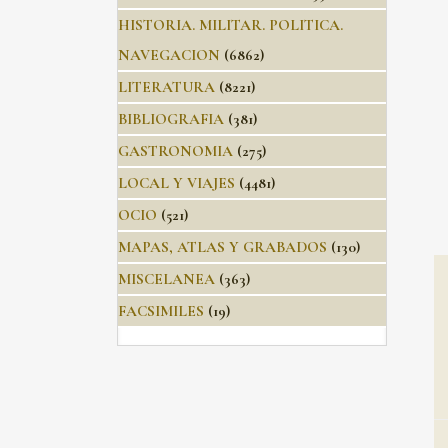
HISTORIA. MILITAR. POLITICA.
NAVEGACION
(6862)
LITERATURA
(8221)
BIBLIOGRAFIA
(381)
GASTRONOMIA
(275)
LOCAL Y VIAJES
(4481)
OCIO
(521)
MAPAS, ATLAS Y GRABADOS
(130)
MISCELANEA
(363)
FACSIMILES
(19)