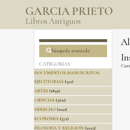
GARCIA PRIETO
Libros Antiguos
Al
búsqueda avanzada
In
CATEGORIAS
Curr
DOCUMENTOS-MANUSCRITOS-
EJECUTORIAS
(522)
ARTES
(1859)
CIENCIAS
(3611)
DERECHO
(1021)
ECONOMIA
(372)
FILOSOFIA Y RELIGION
(2035)