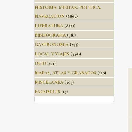
HISTORIA. MILITAR. POLITICA.
NAVEGACION
(6862)
LITERATURA
(8221)
BIBLIOGRAFIA
(381)
GASTRONOMIA
(275)
LOCAL Y VIAJES
(4481)
OCIO
(521)
MAPAS, ATLAS Y GRABADOS
(130)
MISCELANEA
(363)
FACSIMILES
(19)