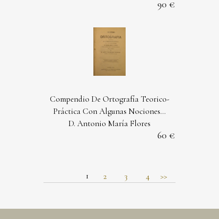
90
Compendio De Ortografía Teorico-
Práctica Con Algunas Nociones...
D. Antonio María Flores
60
1
2
3
4
>>