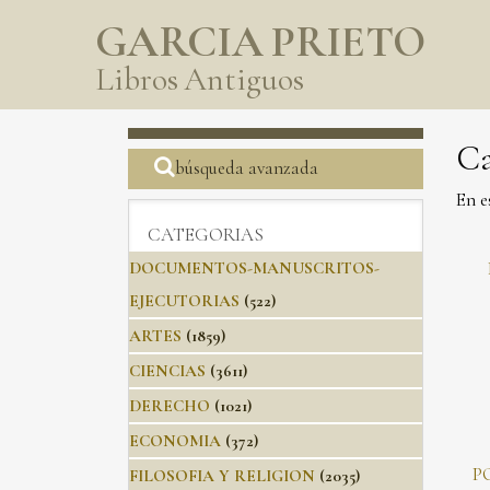
GARCIA PRIETO
Libros Antiguos
Ca
búsqueda avanzada
En e
CATEGORIAS
DOCUMENTOS-MANUSCRITOS-
EJECUTORIAS
(522)
ARTES
(1859)
CIENCIAS
(3611)
DERECHO
(1021)
ECONOMIA
(372)
P
FILOSOFIA Y RELIGION
(2035)