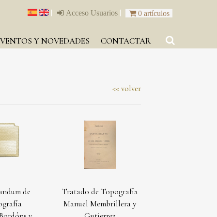
|
|
Acceso Usuarios
0 artículos
EVENTOS Y NOVEDADES
CONTACTAR
volver
andum de
Tratado de Topografía
grafía
Manuel Membrillera y
 Bordóns y
Gutierrez