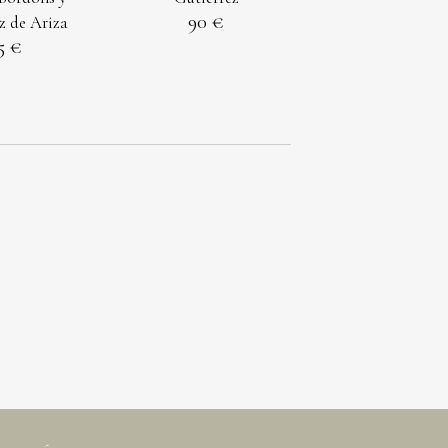
90
z de Ariza
5