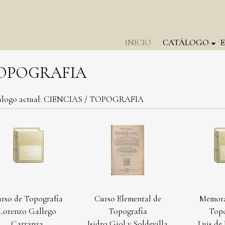
INICIO
CATÁLOGO
OPOGRAFIA
logo actual:
CIENCIAS
/
TOPOGRAFIA
rso de Topografía
Curso Elemental de
Memor
Lorenzo Gallego
Topografía
Topo
Carranza
Isidro Giol y Soldevilla
Luis de