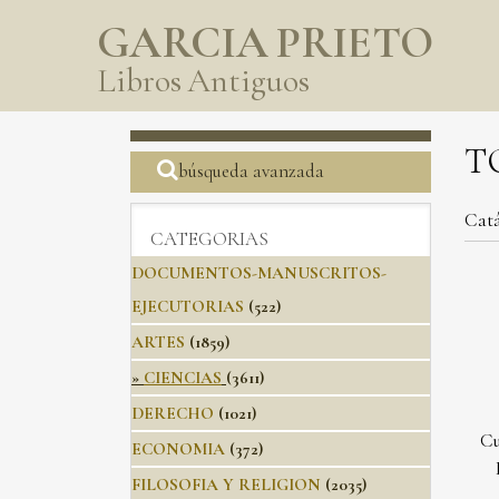
GARCIA PRIETO
Libros Antiguos
T
búsqueda avanzada
Catá
CATEGORIAS
DOCUMENTOS-MANUSCRITOS-
EJECUTORIAS
(522)
ARTES
(1859)
»
CIENCIAS
(3611)
DERECHO
(1021)
Cu
ECONOMIA
(372)
FILOSOFIA Y RELIGION
(2035)