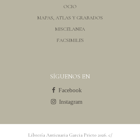
OCIO
MAPAS, ATLAS Y GRABADOS
MISCELANEA
FACSIMILES
SÍGUENOS EN
Facebook
Instagram
Librería Anticuaria Garcia Prieto
2026
. c/