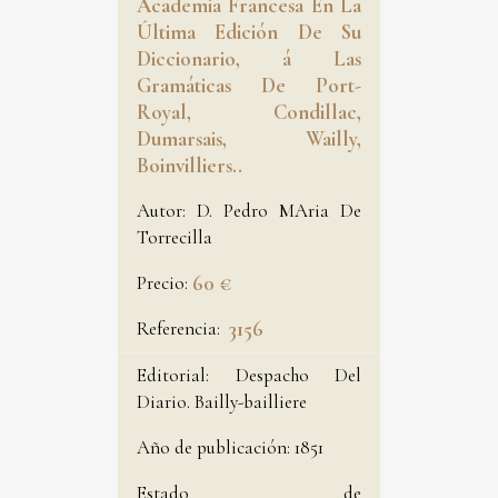
Academia Francesa En La
Última Edición De Su
Diccionario, á Las
Gramáticas De Port-
Royal, Condillac,
Dumarsais, Wailly,
Boinvilliers..
Autor:
D. Pedro MAria De
Torrecilla
Precio:
60 €
Referencia:
3156
Editorial:
Despacho Del
Diario. Bailly-bailliere
Año de publicación:
1851
Estado de