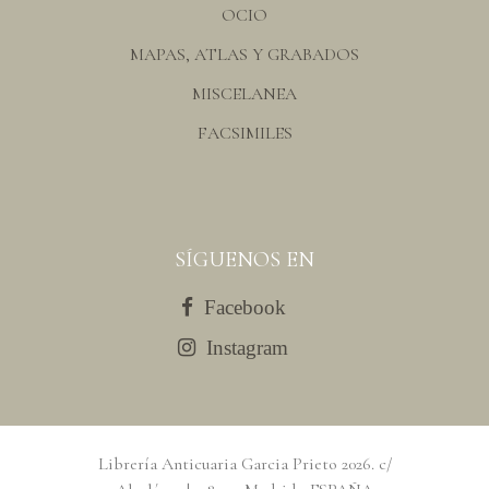
OCIO
MAPAS, ATLAS Y GRABADOS
MISCELANEA
FACSIMILES
SÍGUENOS EN
Facebook
Instagram
Librería Anticuaria Garcia Prieto
2026
. c/