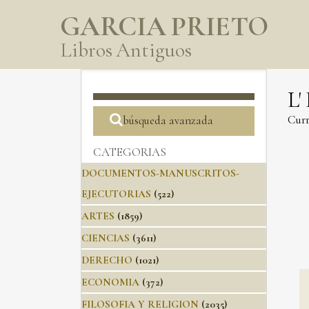
GARCIA PRIETO
Libros Antiguos
L'
Curr
búsqueda avanzada
CATEGORIAS
DOCUMENTOS-MANUSCRITOS-
EJECUTORIAS
(522)
ARTES
(1859)
CIENCIAS
(3611)
DERECHO
(1021)
ECONOMIA
(372)
FILOSOFIA Y RELIGION
(2035)