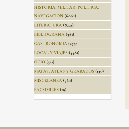
HISTORIA. MILITAR. POLITICA.
NAVEGACION
(6862)
LITERATURA
(8221)
BIBLIOGRAFIA
(381)
GASTRONOMIA
(275)
LOCAL Y VIAJES
(4481)
OCIO
(521)
MAPAS, ATLAS Y GRABADOS
(130)
MISCELANEA
(363)
FACSIMILES
(19)