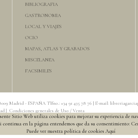
BIBLIOGRAFIA
GASTRONOMIA
LOCAL Y VIAJES
OCIO
MAPAS, ATLAS Y GRABADOS
MISCELANEA
FACSIMILES
 -28009 Madrid - ESPAÑA Tlfno.: +34 91 435 78 76 | E-mail: libreriagarc
dad
|
Condiciones generales de Uso / Venta
esente Sitio Web utiliza cookies para mejorar su experiencia de na
ido y aceptado los términos y condiciones de nuestro servicio.
i continua en la página entendemos que da su consentimiento:
Ce
Puede ver nuestra política de cookies
Aquí