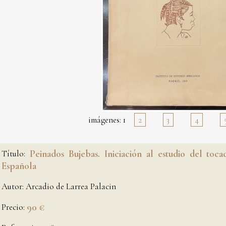
imágenes:
1
2
3
4
Título:
Peinados Bujebas. Iniciación al estudio del toc
Española
Autor:
Arcadio de Larrea Palacin
Precio:
90 €