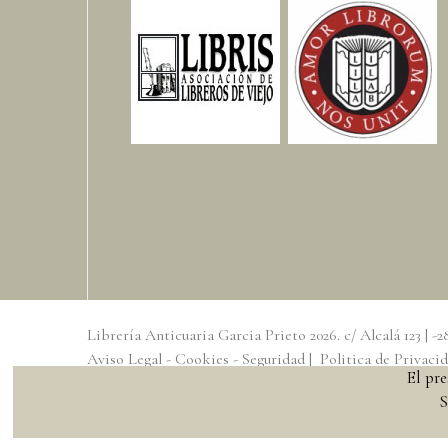
Librería Anticuaria Garcia Prieto
2026
. c/ Alcalá 123 |
Aviso Legal - Cookies - Seguridad
|
Politica de Privaci
El pr
Al usar esta página, usted confirma que ha leído, entend
S
Diseño Web