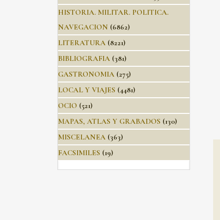
HISTORIA. MILITAR. POLITICA.
NAVEGACION
(6862)
LITERATURA
(8221)
BIBLIOGRAFIA
(381)
GASTRONOMIA
(275)
LOCAL Y VIAJES
(4481)
OCIO
(521)
MAPAS, ATLAS Y GRABADOS
(130)
MISCELANEA
(363)
FACSIMILES
(19)